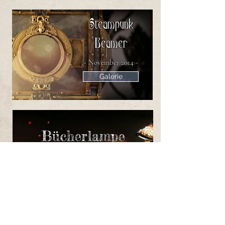
Steampunk
Beamer
- November 2014 -
Galerie
Bücherlampe
- Jänner 2020 -
Galerie
Destillierquetsche