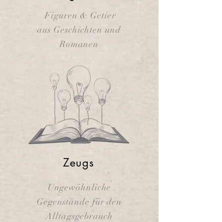
Figuren & Getier
aus Geschichten und
Romanen
Zeugs
Ungewöhnliche
Gegenstände für den
Alltagsgebrauch