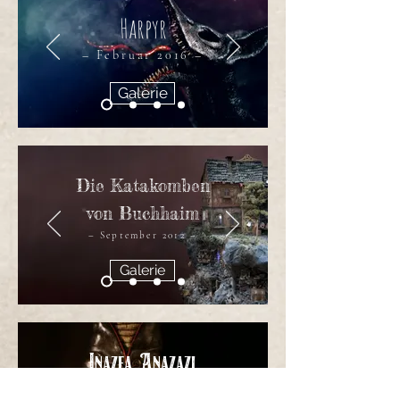
Harpyr
– Februar 2016 –
Galerie
Die Katakomben
von Buchhaim
– September 2012 –
Galerie
Inazea Anazazi
– November 2015 –