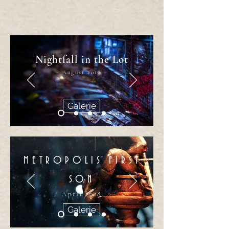
Nightfall in the Lot
– August 2019 –
Galerie
METROPOLI
S'
FIRS
T
SON
– April 2018 –
Galerie