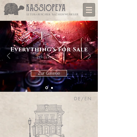
literarischer sachenwerkler
Everything's for Sale
– Februar 2021 –
Zur Galerie
DE/EN