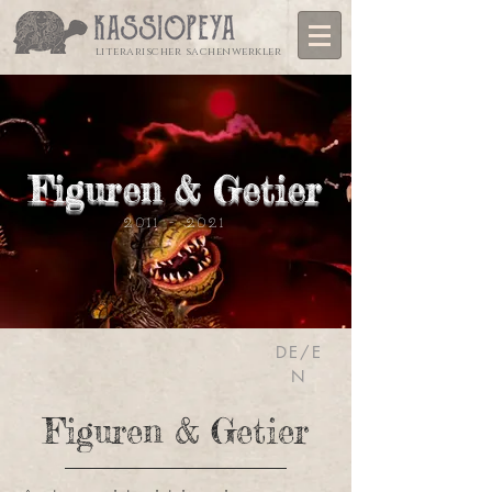
literarischer sachenwerkler
Figuren & Getier
2011 - 2021
DE/E
N
Figuren & Getier