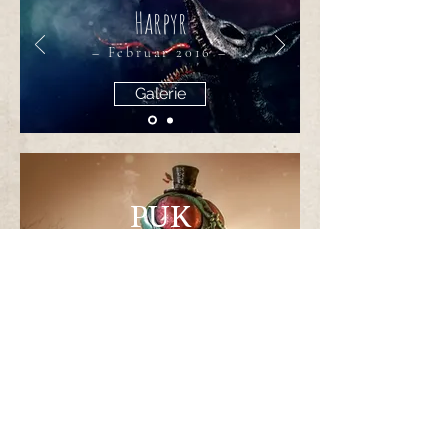
Harpyr
– Februar 2016 –
Galerie
PUK
– September 2015 –
Galerie
Audrey II
– April 2020–