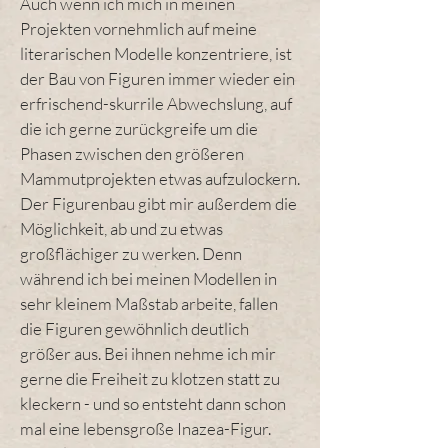
Auch wenn ich mich in meinen
Projekten vornehmlich auf meine
literarischen Modelle konzentriere, ist
der Bau von Figuren immer wieder ein
erfrischend-skurrile Abwechslung, auf
die ich gerne zurückgreife um die
Phasen zwischen den größeren
Mammutprojekten etwas aufzulockern.
Der Figurenbau gibt mir außerdem die
Möglichkeit, ab und zu etwas
großflächiger zu werken. Denn
während ich bei meinen Modellen in
sehr kleinem Maßstab arbeite, fallen
die Figuren gewöhnlich deutlich
größer aus. Bei ihnen nehme ich mir
gerne die Freiheit zu klotzen statt zu
kleckern - und so entsteht dann schon
mal eine lebensgroße Inazea-Figur.