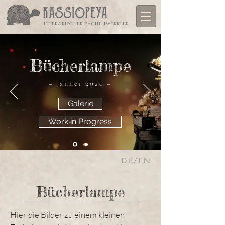
literarischer sachenwerkler
Bücherlampe
– Jänner 2020 –
Galerie
Work in Progress
DE/EN
Bücherlampe
Hier die Bilder zu einem kleinen