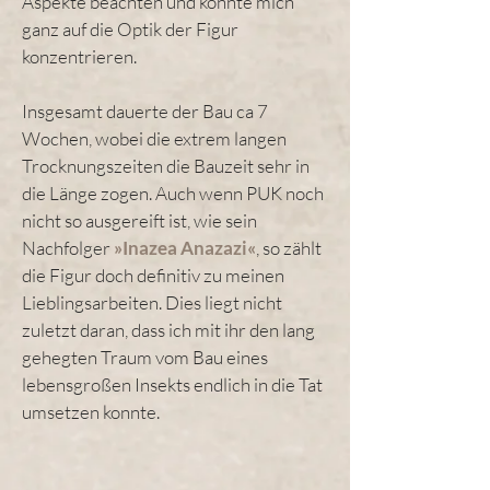
Aspekte beachten und konnte mich
ganz auf die Optik der Figur
konzentrieren.
Insgesamt dauerte der Bau ca 7
Wochen, wobei die extrem langen
Trocknungszeiten die Bauzeit sehr in
die Länge zogen. Auch wenn PUK noch
nicht so ausgereift ist, wie sein
Nachfolger
»
Inazea Anazazi«
, so zählt
die Figur doch definitiv zu meinen
Lieblingsarbeiten. Dies liegt nicht
zuletzt daran, dass ich mit ihr den lang
gehegten Traum vom Bau eines
lebensgroßen Insekts endlich in die Tat
umsetzen konnte.