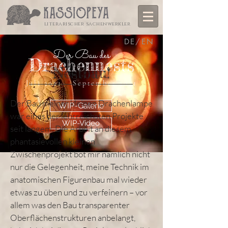
literarischer sachenwerkler
DE/EN
Der Bau des
Drachennests
Nestbau!
Juli 2021 – September 2021
Der Bau meiner kleinen Drachenlampe
WIP-Galerie
war eines der lehrreichsten Projekte
WIP-Video
seit langem. Die Arbeit an diesem
phantasievollen kleinen
Zwischenprojekt bot mir nämlich nicht
nur die Gelegenheit, meine Technik im
anatomischen Figurenbau mal wieder
etwas zu üben und zu verfeinern – vor
allem was den Bau transparenter
Oberflächenstrukturen anbelangt,