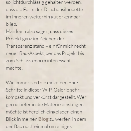
so lichtdurchlässig gehalten werden,
dass die Form der Drachensilhouette
im Inneren weiterhin gut erkennbar
blieb.
Man kann also sagen, dass dieses
Projekt ganz im Zeichen der
Transparenz stand – ein für mich recht
neuer Bau-Aspekt, der das Projekt bis
zum Schluss enorm interessant
machte.
Wie immer sind die einzelnen Bau-
Schritte in dieser WIP-Galerie sehr
kompakt und verkürzt dargestellt. Wer
gerne tiefer in die Materie einsteigen
möchte ist herzlich eingeladen einen
Blick in meinen
Blog
zu werfen, in dem
der Bau noch einmal um einiges