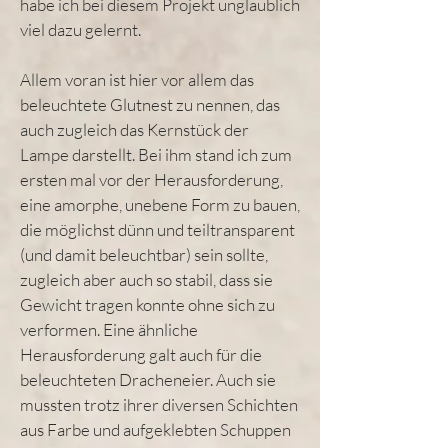
habe ich bei diesem Projekt unglaublich
viel dazu gelernt.
Allem voran ist hier vor allem das
beleuchtete Glutnest zu nennen, das
auch zugleich das Kernstück der
Lampe darstellt. Bei ihm stand ich zum
ersten mal vor der Herausforderung,
eine amorphe, unebene Form zu bauen,
die möglichst dünn und teiltransparent
(und damit beleuchtbar) sein sollte,
zugleich aber auch so stabil, dass sie
Gewicht tragen konnte ohne sich zu
verformen. Eine ähnliche
Herausforderung galt auch für die
beleuchteten Dracheneier. Auch sie
mussten trotz ihrer diversen Schichten
aus Farbe und aufgeklebten Schuppen