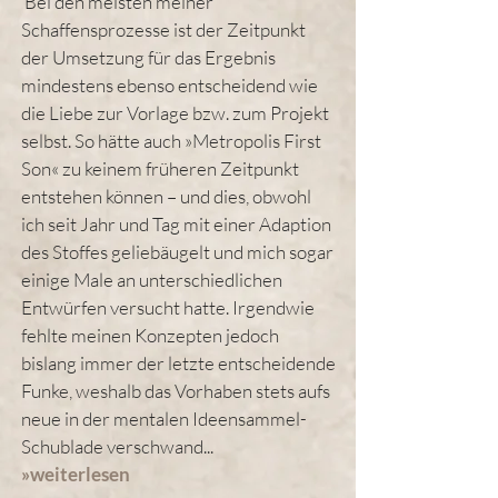
Bei den meisten meiner
Schaffensprozesse ist der Zeitpunkt
der Umsetzung für das Ergebnis
mindestens ebenso entscheidend wie
die Liebe zur Vorlage bzw. zum Projekt
selbst. So hätte auch »Metropolis First
Son« zu keinem früheren Zeitpunkt
entstehen können – und dies, obwohl
ich seit Jahr und Tag mit einer Adaption
des Stoffes geliebäugelt und mich sogar
einige Male an unterschiedlichen
Entwürfen versucht hatte. Irgendwie
fehlte meinen Konzepten jedoch
bislang immer der letzte entscheidende
Funke, weshalb das Vorhaben stets aufs
neue in der mentalen Ideensammel-
Schublade verschwand...
»
weiterlesen