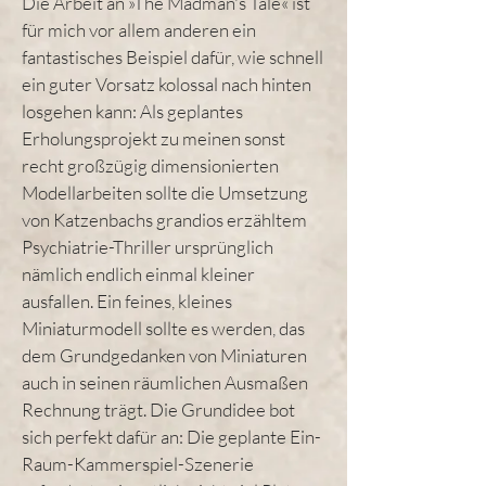
Die Arbeit an »The Madman's Tale« ist
für mich vor allem anderen ein
fantastisches Beispiel dafür, wie schnell
ein guter Vorsatz kolossal nach hinten
losgehen kann: Als geplantes
Erholungsprojekt zu meinen sonst
recht großzügig dimensionierten
Modellarbeiten sollte die Umsetzung
von Katzenbachs grandios erzähltem
Psychiatrie-Thriller ursprünglich
nämlich endlich einmal kleiner
ausfallen. Ein feines, kleines
Miniaturmodell sollte es werden, das
dem Grundgedanken von Miniaturen
auch in seinen räumlichen Ausmaßen
Rechnung trägt. Die Grundidee bot
sich perfekt dafür an: Die geplante Ein-
Raum-Kammerspiel-Szenerie