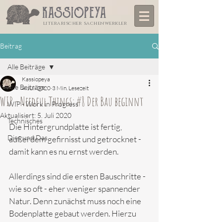
literarischer sachenwerkler
Beitrag
Alle Beiträge
Kassiopeya
Alle Beiträge
4. Juli 2020
3 Min. Lesezeit
WIP - Needful Things: #8 Der Bau beginnt
WIP - Work in Progress
Aktualisiert:
5. Juli 2020
Technisches
Die Hintergrundplatte ist fertig, 
Dies und Das
außerdem gefirnisst und getrocknet - 
damit kann es nu ernst werden. 
Allerdings sind die ersten Bauschritte - 
wie so oft - eher weniger spannender 
Natur. Denn zunächst muss noch eine 
Bodenplatte gebaut werden. Hierzu 