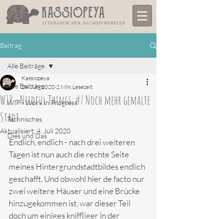
literarischer sachenwerkler
Beitrag
Alle Beiträge
Kassiopeya
Alle Beiträge
24. Juni 2020
2 Min. Lesezeit
WIP - Needful Things: #7 Noch mehr gemalte
WIP - Work in Progress
Stadt
Technisches
Aktualisiert:
4. Juli 2020
Dies und Das
Endlich, endlich - nach drei weiteren 
Tagen ist nun auch die rechte Seite 
meines Hintergrundstadtbildes endlich 
geschafft. Und obwohl hier de facto nur 
zwei weitere Häuser und eine Brücke 
hinzugekommen ist, war dieser Teil 
doch um einiges kniffliger in der 