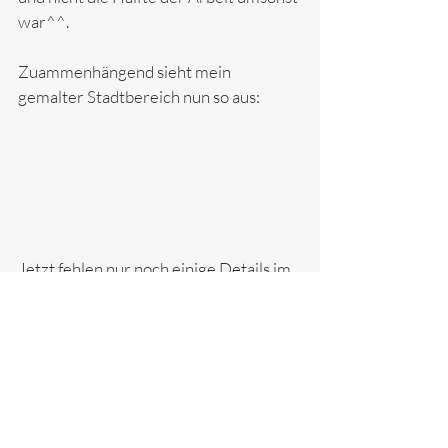
war^^. 
Zuammenhängend sieht mein 
gemalter Stadtbereich nun so aus:
Jetzt fehlen nur noch einige Details im 
Straßenbild (vor allem die Überreste 
der Straßenschlachten) sowie diverse 
Ladenschilder und Plakate, die noch an 
die Fassaden und Strommasten 
montiert werden sollen. Da diese 
allerdings noch nicht gedruckt sind, 
werden die noch kurz warten müssen. 