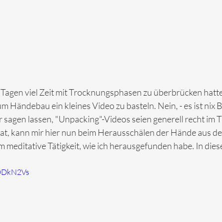
n Tagen viel Zeit mit Trocknungsphasen zu überbrücken hatte,
m Händebau ein kleines Video zu basteln. Nein, - es ist nix 
r sagen lassen, "Unpacking"-Videos seien generell recht im Tr
at, kann mir hier nun beim Herausschälen der Hände aus d
meditative Tätigkeit, wie ich herausgefunden habe. In diese
FDDkN2Vs