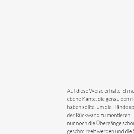
Auf diese Weise erhalte ich n
ebene Kante, die genau den ri
haben sollte, um die Hände spä
der Rückwand zu montieren.  
nur noch die Übergänge schön
geschmirgelt werden und die 