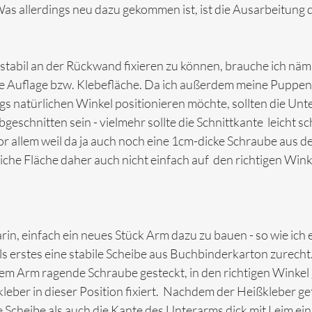
Was allerdings neu dazu gekommen ist, ist die Ausarbeitung 
stabil an der Rückwand fixieren zu können, brauche ich näml
ne Auflage bzw. Klebefläche. Da ich außerdem meine Puppen
gs natürlichen Winkel positionieren möchte, sollten die Unt
geschnitten sein - vielmehr sollte die Schnittkante  leicht sc
 vor allem weil da ja auch noch eine 1cm-dicke Schraube aus 
gliche Fläche daher auch nicht einfach auf  den richtigen Wink
!
in, einfach ein neues Stück Arm dazu zu bauen - so wie ich 
ls erstes eine stabile Scheibe aus Buchbinderkarton zurecht
dem Arm ragende Schraube gesteckt, in den richtigen Winkel
leber in dieser Position fixiert.  Nachdem der Heißkleber get
e Scheibe als auch die Kante des Unterarms dick mit Leim ein