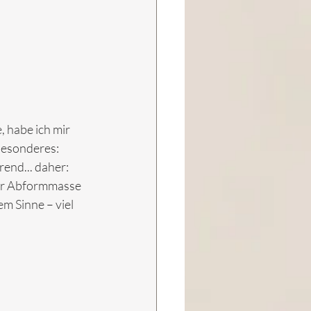
 habe ich mir 
Besonderes: 
end... daher: 
er Abformmasse 
m Sinne – viel 