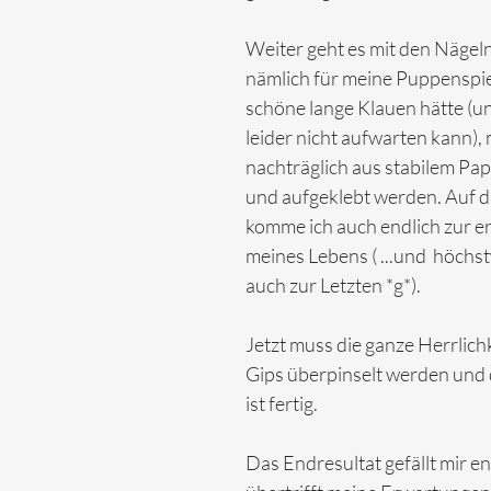
Weiter geht es mit den Nägeln.
nämlich für meine Puppenspie
schöne lange Klauen hätte (u
leider nicht aufwarten kann),
nachträglich aus stabilem Pap
und aufgeklebt werden. Auf d
komme ich auch endlich zur e
meines Lebens ( ...und  höchs
auch zur Letzten *g*).
Jetzt muss die ganze Herrlichk
Gips überpinselt werden und
ist fertig.
Das Endresultat gefällt mir e