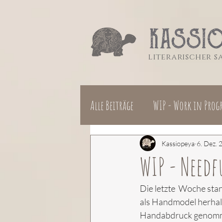
literarischer 
Alle Beiträge
WIP - Work in Progr
Kassiopeya
6. Dez. 
WIP - Needf
Die letzte  Woche sta
als Handmodel herhalt
Handabdruck genommen