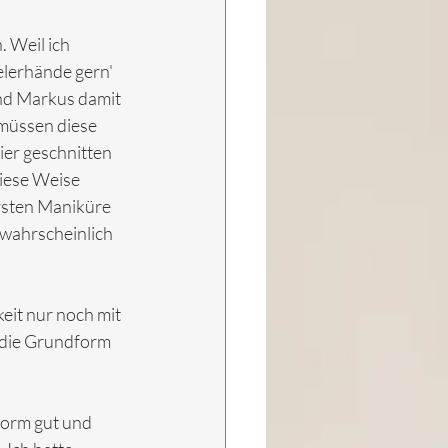
 Weil ich 
lerhände gern' 
nd Markus damit 
 müssen diese 
ier geschnitten 
iese Weise 
rsten Maniküre 
twahrscheinlich 
eit nur noch mit 
 die Grundform 
norm gut und 