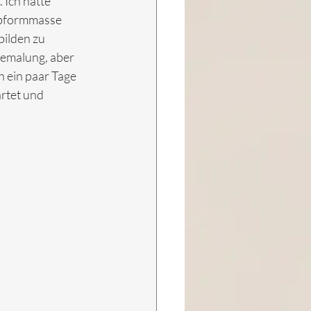
 Ich hatte 
Abformmasse 
bilden zu 
Bemalung, aber 
h ein paar Tage 
rtet und 