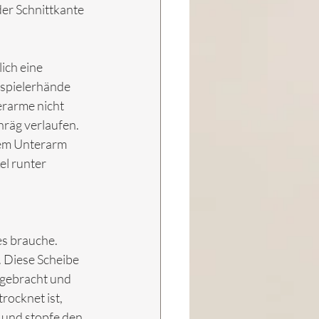
der Schnittkante 
ich eine 
spielerhände 
erarme nicht 
hräg verlaufen. 
dem Unterarm 
el runter 
es brauche. 
. Diese Scheibe 
 gebracht und 
rocknet ist, 
 und stopfe den 