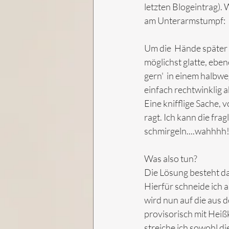
letzten Blogeintrag). 
am Unterarmstumpf: 
Um die  Hände später 
möglichst glatte, ebe
gern'  in einem halbwe
einfach rechtwinklig ab
Eine knifflige Sache,
ragt. Ich kann die fra
schmirgeln....wahhhh
Was also tun? 
Die Lösung besteht dar
Hierfür schneide ich a
wird nun auf die aus 
provisorisch mit Heißk
streiche ich sowohl di