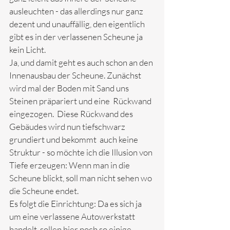
ausleuchten - das allerdings nur ganz 
dezent und unauffällig, den eigentlich 
gibt es in der verlassenen Scheune ja 
kein Licht. 
Ja, und damit geht es auch schon an den 
Innenausbau der Scheune. Zunächst 
wird mal der Boden mit Sand uns 
Steinen präpariert und eine  Rückwand 
eingezogen.  Diese Rückwand des 
Gebäudes wird nun tiefschwarz 
grundiert und bekommt  auch keine 
Struktur - so möchte ich die Illusion von 
Tiefe erzeugen: Wenn man in die 
Scheune blickt, soll man nicht sehen wo 
die Scheune endet.
Es folgt die Einrichtung: Da es sich ja 
um eine verlassene Autowerkstatt 
handelt, sollen hier noch so einige 