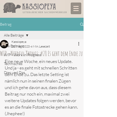
literarischer sachenwerkler
Beitrag
Alle Beiträge
Kassiopeya
Alle Beiträge
22. Nov. 2020
4 Min. Lesezeit
WIP - Needful Things: #28 Es geht dem Ende zu
WIP - Work in Progress
Eine neue Woche, ein neues Update. 
Technisches
Und ja - es geht mit schnellen Schritten 
Dies und Das
dem Ende zu. Das letzte Setting ist 
nämlich nun in seinen finalen Zügen 
und ich gehe davon aus, dass diesem 
Beitrag nur noch ein, maximal zwei 
weitere Updates folgen werden, bevor 
es an die finale Fotostrecke gehen kann. 
(Jhephee!)