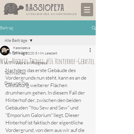
literarischer sachenwerkler
Beitrag
Alle Beiträge
Kassiopeya
Alle Beiträge
19. Aug. 2020
3 Min. Lesezeit
WIP - Needful Things: #16 Hinterhof-Gebastel
WIP - Work in Progress
Nachdem das erste Gebäude des 
Technisches
Vordergrunds nun steht, kann es an de 
Dies und Das
Gestaltung weiterer Flächen 
drumherum gehen. In diesem Fall der 
Hinterhof der, zwischen den beiden 
Gebäuden "You Sew and Sew" und 
"Emporium Galorium" liegt. Dieser 
Hinterhof ist faktisch der eigentliche 
Vordergrund, von dem aus wir auf die 