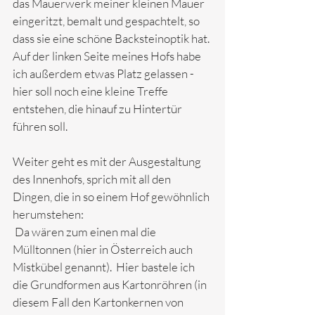
das Mauerwerk meiner kleinen Mauer 
eingeritzt, bemalt und gespachtelt, so 
dass sie eine schöne Backsteinoptik hat. 
Auf der linken Seite meines Hofs habe 
ich außerdem etwas Platz gelassen - 
hier soll noch eine kleine Treffe 
entstehen, die hinauf zu Hintertür 
führen soll. 
Weiter geht es mit der Ausgestaltung 
des Innenhofs, sprich mit all den 
Dingen, die in so einem Hof gewöhnlich 
herumstehen:
 Da wären zum einen mal die 
Mülltonnen (hier in Österreich auch 
Mistkübel genannt).  Hier bastele ich 
die Grundformen aus Kartonröhren (in 
diesem Fall den Kartonkernen von 