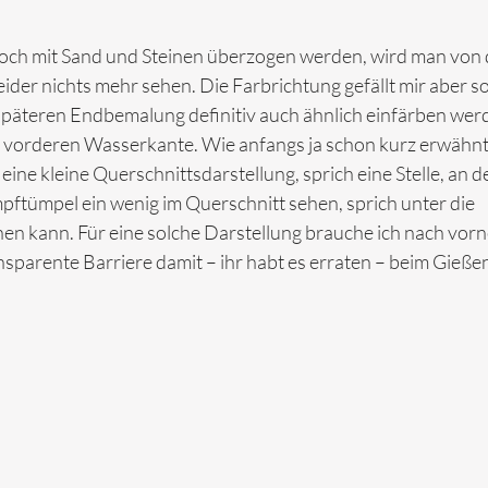
noch mit Sand und Steinen überzogen werden, wird man von 
ider nichts mehr sehen. Die Farbrichtung gefällt mir aber so 
 späteren Endbemalung definitiv auch ähnlich einfärben wer
r vorderen Wasserkante. Wie anfangs ja schon kurz erwähnt,
eine kleine Querschnittsdarstellung, sprich eine Stelle, an d
ftümpel ein wenig im Querschnitt sehen, sprich unter die 
n kann. Für eine solche Darstellung brauche ich nach vorne
nsparente Barriere damit – ihr habt es erraten – beim Gießen