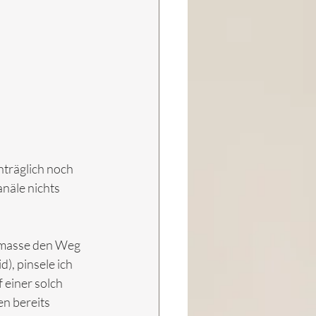
hträglich noch 
näle nichts 
eßmasse den Weg 
), pinsele ich 
 einer solch 
en bereits 