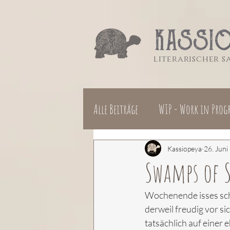
literarischer 
Alle Beiträge
WIP - Work in Progr
Kassiopeya
26. Juni
Swamps of S
Wochenende isses sch
derweil freudig vor s
tatsächlich auf einer 