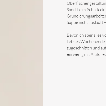
Oberflächengestaltung
Sand-Leim-Schlick ei
Grundierungsarbeiten 
Suppe nicht ausläuft 
Bevor ich aber alles 
Letztes Wochenende h
zugeschnitten und auf
ein wenig mit Alufoli