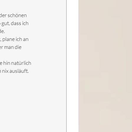
der schönen 
gut, dass ich 
de.
 plane ich an 
er man die 
 hin natürlich 
 nix ausläuft.