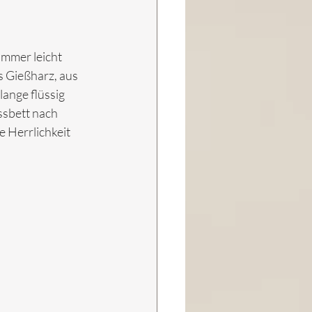
immer leicht 
s Gießharz, aus 
ange flüssig 
ussbett nach 
 Herrlichkeit 