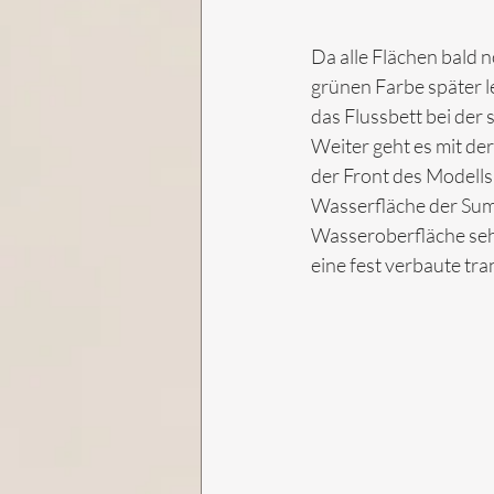
Da alle Flächen bald 
grünen Farbe später le
das Flussbett bei der
Weiter geht es mit de
der Front des Modells 
Wasserfläche der Sump
Wasseroberfläche sehe
eine fest verbaute tra