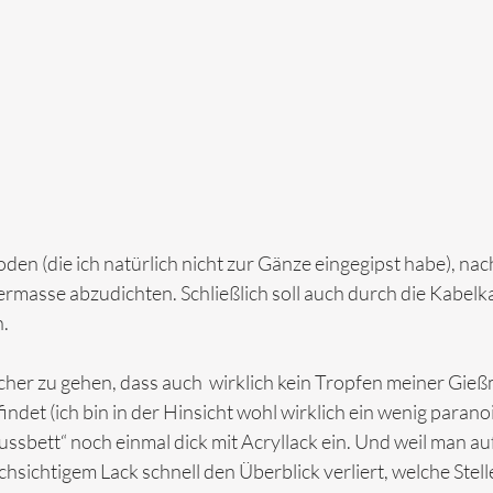
Ioden (die ich natürlich nicht zur Gänze eingegipst habe), nac
ermasse abzudichten. Schließlich soll auch durch die Kabelka
  
icher zu gehen, dass auch  wirklich kein Tropfen meiner Gi
ndet (ich bin in der Hinsicht wohl wirklich ein wenig paranoid
ssbett“ noch einmal dick mit Acryllack ein. Und weil man auf
hsichtigem Lack schnell den Überblick verliert, welche Stell