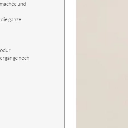
rmachée und 
 die ganze 
odur 
bergänge noch 