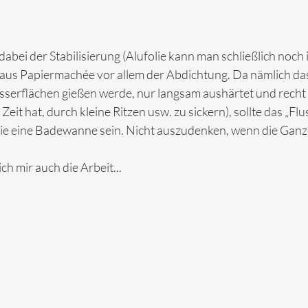
dabei der Stabilisierung (Alufolie kann man schließlich noch 
ht aus Papiermachée vor allem der Abdichtung. Da nämlich da
sserflächen gießen werde, nur langsam aushärtet und recht l
l Zeit hat, durch kleine Ritzen usw. zu sickern), sollte das „Fl
wie eine Badewanne sein. Nicht auszudenken, wenn die Ganze
h mir auch die Arbeit...