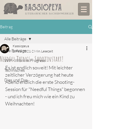
literarischer sachenwerkler
Beitrag
Alle Beiträge
Kassiopeya
Alle Beiträge
1. Feb. 2021
2 Min. Lesezeit
Needful Things - Shootinstart!
WIP - Work in Progress
Es ist endlich soweit! Mit leichter 
Technisches
zeitlicher Verzögerung hat heute 
Dies und Das
Abend endlich die erste Shooting-
Session für "Needful Things" begonnen 
- und ich freu mich wie ein Kind zu 
Weihnachten! 