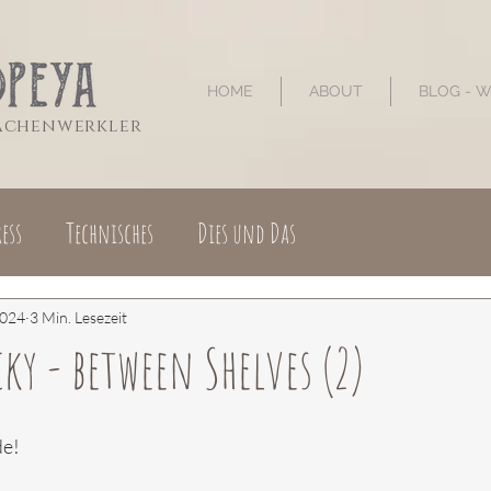
HOME
ABOUT
BLOG - 
sachenwerkler
ess
Technisches
Dies und Das
2024
3 Min. Lesezeit
ky - between Shelves (2)
de!