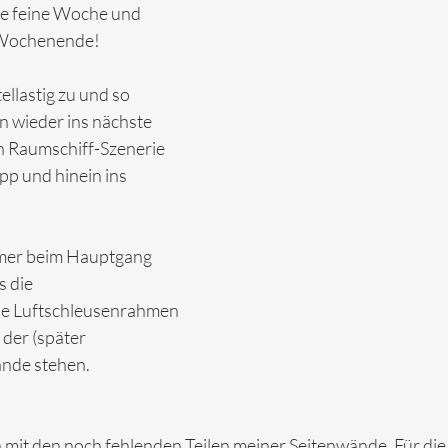
ine feine Woche und 
s Wochenende! 
ellastig zu und so 
 wieder ins nächste 
n Raumschiff-Szenerie 
pp und hinein ins 
mmer beim Hauptgang 
 die 
e Luftschleusenrahmen 
 der (später 
ände stehen.
h mit den noch fehlenden Teilen meiner Seitenwände. Für die