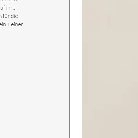
f ihrer 
für die 
ln + einer 