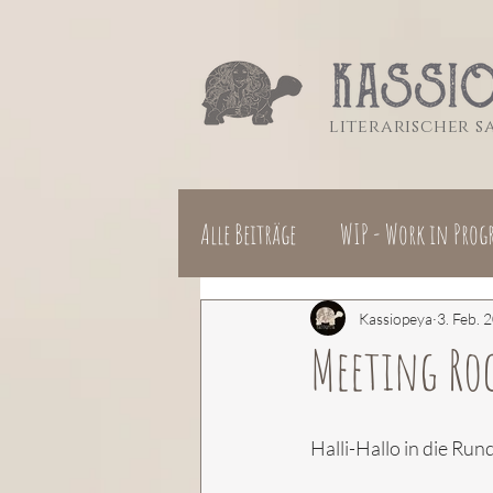
literarischer 
Alle Beiträge
WIP - Work in Progr
Kassiopeya
3. Feb. 
Meeting Roc
Halli-Hallo in die Run