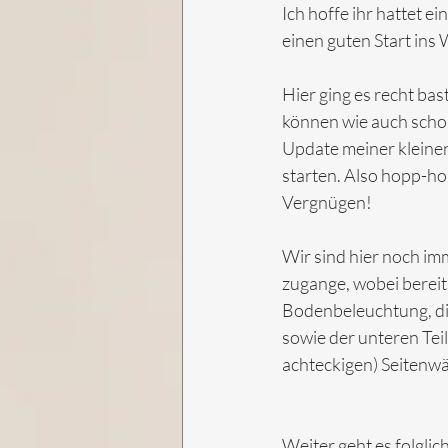
Ich hoffe ihr hattet e
einen guten Start in
Hier ging es recht bast
können wie auch schon
Update meiner kleine
starten. Also hopp-ho
Vergnügen!
Wir sind hier noch i
zugange, wobei bereits
Bodenbeleuchtung, di
sowie der unteren Teil
achteckigen) Seitenw
Weiter geht es folglic