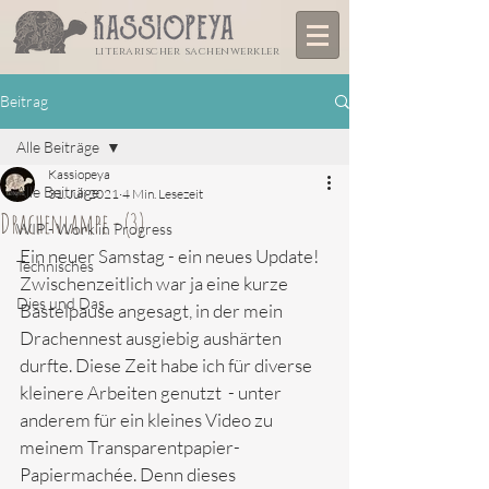
literarischer sachenwerkler
Beitrag
Alle Beiträge
Kassiopeya
Alle Beiträge
31. Juli 2021
4 Min. Lesezeit
Drachenlampe - (3)
WIP - Work in Progress
Ein neuer Samstag - ein neues Update! 
Technisches
Zwischenzeitlich war ja eine kurze 
Dies und Das
Bastelpause angesagt, in der mein 
Drachennest ausgiebig aushärten 
durfte. Diese Zeit habe ich für diverse 
kleinere Arbeiten genutzt  - unter 
anderem für ein kleines Video zu 
meinem Transparentpapier-
Papiermachée. Denn dieses 