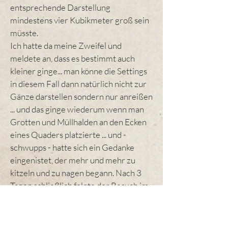
entsprechende Darstellung
mindestens vier Kubikmeter groß sein
müsste.
Ich hatte da meine Zweifel und
meldete an, dass es bestimmt auch
kleiner ginge... man könne die Settings
in diesem Fall dann natürlich nicht zur
Gänze darstellen sondern nur anreißen
... und das ginge wiederum wenn man
Grotten und Müllhalden an den Ecken
eines Quaders platzierte ... und -
schwupps - hatte sich ein Gedanke
eingenistet, der mehr und mehr zu
kitzeln und zu nagen begann. Nach 3
Tagen schließlich folgte der Besuch im
Baumarkt...
Hatte ich zu Beginn eine Bauzeit von