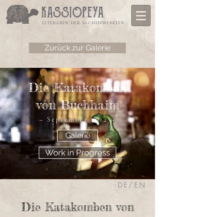
literarischer sachenwerkler
Zurück zur Galerie
Die Katakomben
von Buchhaim
– September 2012 –
Galerie
Work in Progress
DE/EN
Die Katakomben
von