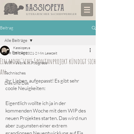
literarischer sachenwerkler
Beitrag
Alle Beiträge
Kassiopeya
Alle Beiträge
25. Okt. 2021
2 Min. Lesezeit
Ein moers'sches Spontanprojekt kündigt sich
WIP - Work in Progress
an
Technisches
Ihr Lieben, aufgepasst! Es gibt sehr 
Dies und Das
coole Neuigkeiten:
Eigentlich wollte ich ja in der 
kommenden Woche mit dem WIP des 
neuen Projektes starten. Das wird nun 
aber zugunsten einer extrem 
grandionsen Neuentwicklung auf Eis 