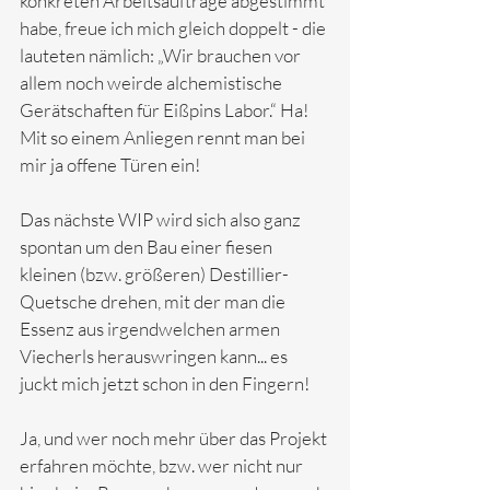
konkreten Arbeitsaufträge abgestimmt 
habe, freue ich mich gleich doppelt - die 
lauteten nämlich: „Wir brauchen vor 
allem noch weirde alchemistische 
Gerätschaften für Eißpins Labor.“ Ha! 
Mit so einem Anliegen rennt man bei 
mir ja offene Türen ein! 
Das nächste WIP wird sich also ganz 
spontan um den Bau einer fiesen 
kleinen (bzw. größeren) Destillier-
Quetsche drehen, mit der man die 
Essenz aus irgendwelchen armen 
Viecherls herauswringen kann... es 
juckt mich jetzt schon in den Fingern!
Ja, und wer noch mehr über das Projekt 
erfahren möchte, bzw. wer nicht nur 