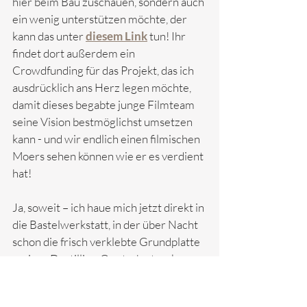
hier beim Bau zuschauen, sondern auch 
ein wenig unterstützen möchte, der 
kann das unter
diesem Link
tun! Ihr 
findet dort außerdem ein 
Crowdfunding für das Projekt, das ich 
ausdrücklich ans Herz legen möchte, 
damit dieses begabte junge Filmteam 
seine Vision bestmöglichst umsetzen 
kann - und wir endlich einen filmischen 
Moers sehen können wie er es verdient 
hat!
Ja, soweit – ich haue mich jetzt direkt in 
die Bastelwerkstatt, in der über Nacht 
schon die frisch verklebte Grundplatte 
meiner Destillier-Quetsche trocknen 
durfte. Die ersten Bilder zum WIP gibt 
es dann am kommenden Wochenende!