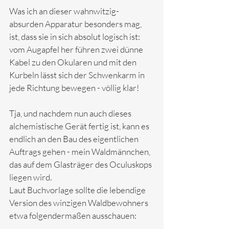
Was ich an dieser wahnwitzig-
absurden Apparatur besonders mag, 
ist, dass sie in sich absolut logisch ist: 
vom Augapfel her führen zwei dünne 
Kabel zu den Okularen und mit den 
Kurbeln lässt sich der Schwenkarm in 
jede Richtung bewegen - völlig klar!
Tja, und nachdem nun auch dieses 
alchemistische Gerät fertig ist, kann es 
endlich an den Bau des eigentlichen 
Auftrags gehen - mein Waldmännchen, 
das auf dem Glasträger des Oculuskops 
liegen wird.
Laut Buchvorlage sollte die lebendige 
Version des winzigen Waldbewohners  
etwa folgendermaßen ausschauen: