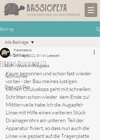
literarischer sachenwerkler
Beitrag
Alle Beiträge
Kassiopeya
Alle Beiträge
17. Nov. 2021
3 Min. Lesezeit
Eißpins Oculuskop (2)
WIP - Work in Progress
Kaum begonnen und schon fast wieder 
Technisches
vorbei - der Bau meines lustigen 
Dies und Das
kleinen Oculuskops geht mit schnellen 
Schritten schon wieder  dem Ende zu! 
Mittlerweile habe ich die Augapfel-
Linse mit Hilfe eines weiteren Stück 
Drainagerohrs am unteren  Teil der 
Apparatur fixiert, so dass nun auch die 
Linse wie geplant auf die Trägerplatte 